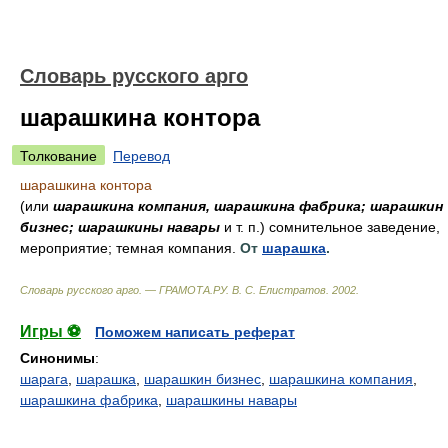
Словарь русского арго
шарашкина контора
Толкование
Перевод
шарашкина контора
(или
шарашкина компания, шарашкина фабрика; шарашкин
бизнес; шарашкины навары
и т. п.) сомнительное заведение,
мероприятие; темная компания.
От
шарашка
.
Словарь русского арго. — ГРАМОТА.РУ
.
В. С. Елистратов
.
2002
.
Игры ⚽
Поможем написать реферат
Синонимы
:
шарага
,
шарашка
,
шарашкин бизнес
,
шарашкина компания
,
шарашкина фабрика
,
шарашкины навары