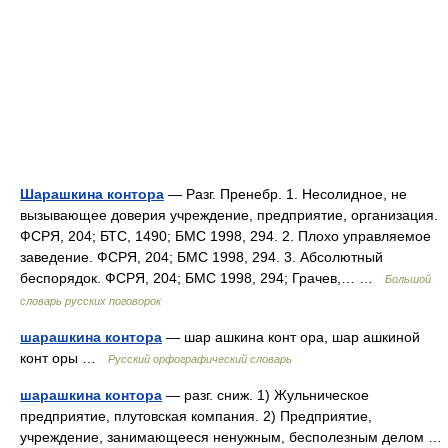
Шарашкина контора
— Разг. Пренебр. 1. Несолидное, не
вызывающее доверия учреждение, предприятие, организация.
ФСРЯ, 204; БТС, 1490; БМС 1998, 294. 2. Плохо управляемое
заведение. ФСРЯ, 204; БМС 1998, 294. 3. Абсолютный
беспорядок. ФСРЯ, 204; БМС 1998, 294; Грачев,… …
Большой
словарь русских поговорок
шарашкина контора
— шар ашкина конт ора, шар ашкиной
конт оры …
Русский орфографический словарь
шарашкина контора
— разг. сниж. 1) Жульническое
предприятие, плутовская компания. 2) Предприятие,
учреждение, занимающееся ненужным, бесполезным делом …