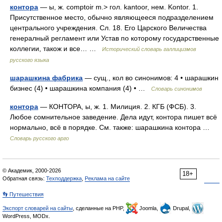
контора
— ы, ж. comptoir m.> гол. kantoor, нем. Kontor. 1.
Присутственное место, обычно являющееся подразделением
центрального учреждения. Сл. 18. Его Царского Величества
генералный регламент или Устав по которому государственные
коллегии, також и все… …
Исторический словарь галлицизмов
русского языка
шарашкина фабрика
— сущ., кол во синонимов: 4 • шарашкин
бизнес (4) • шарашкина компания (4) • …
Словарь синонимов
контора
— КОНТОРА, ы, ж. 1. Милиция. 2. КГБ (ФСБ). 3.
Любое сомнительное заведение. Дела идут, контора пишет всё
нормально, всё в порядке. См. также: шарашкина контора …
Словарь русского арго
© Академик, 2000-2026
18+
Обратная связь:
Техподдержка
,
Реклама на сайте
👣 Путешествия
Экспорт словарей на сайты
, сделанные на PHP,
Joomla,
Drupal,
WordPress, MODx.