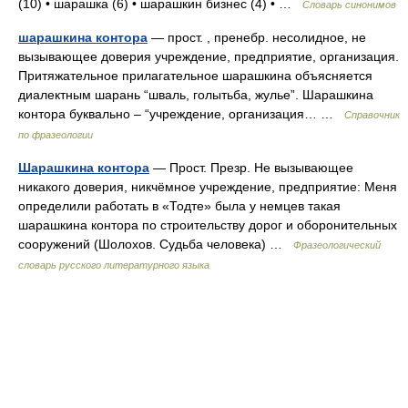
(10) • шарашка (6) • шарашкин бизнес (4) • …
Словарь синонимов
шарашкина контора
— прост. , пренебр. несолидное, не
вызывающее доверия учреждение, предприятие, организация.
Притяжательное прилагательное шарашкина объясняется
диалектным шарань “шваль, голытьба, жулье”. Шарашкина
контора буквально – “учреждение, организация… …
Справочник
по фразеологии
Шарашкина контора
— Прост. Презр. Не вызывающее
никакого доверия, никчёмное учреждение, предприятие: Меня
определили работать в «Тодте» была у немцев такая
шарашкина контора по строительству дорог и оборонительных
сооружений (Шолохов. Судьба человека) …
Фразеологический
словарь русского литературного языка